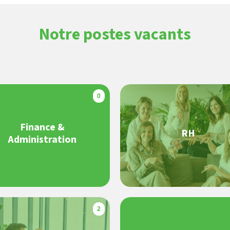
Notre postes vacants
0
Finance &
RH
Administration
2