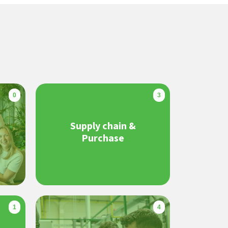
0
3
Supply chain &
Purchase
1
4