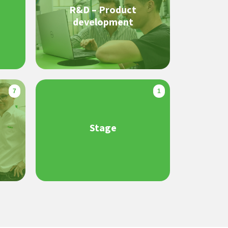
R&D – Product
development
7
1
Stage