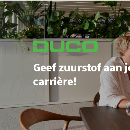
Geef zuurstof aan j
carrière!