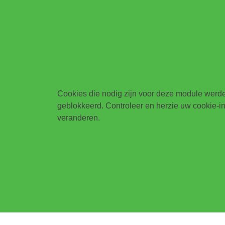
Cookies die nodig zijn voor deze module werden
geblokkeerd. Controleer en herzie uw cookie-inst
veranderen.