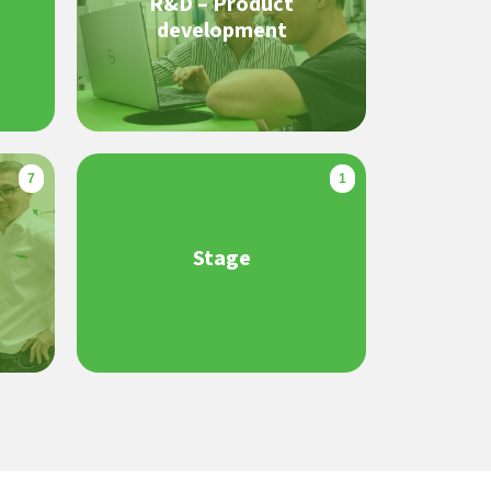
R&D – Product
development
7
1
Stage