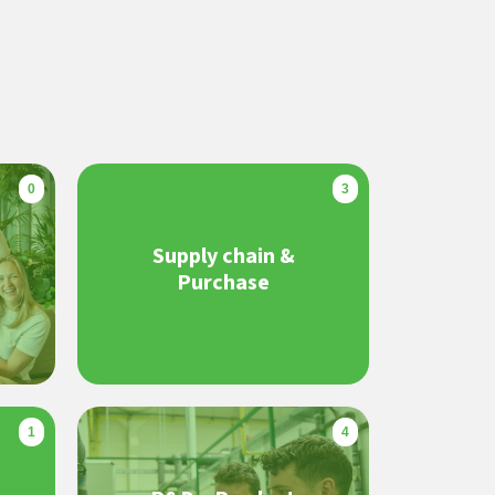
0
3
Supply chain &
Purchase
1
4