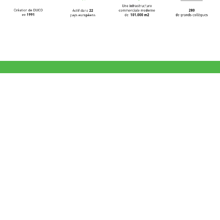
Les cookies nécessaires à cette fonctionnalité n'ont pas été
acceptés ou ont été bloqués. Veuillez vérifier vos
paramètres de cookies si vous souhaitez remédier à cette
situation.
En savoir plus sur nous...
Travailler chez DUCO - Découvrez notre lieu de travail
innovant
Vous êtes à la recherche d'un emploi où vous serez
stimulé, inspiré et où vous ferez partie d'une équipe
dynamique et innovante au quotidien ?